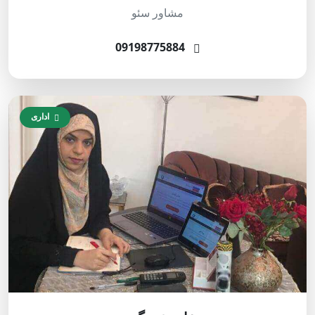
مشاور سئو
09198775884
اداری