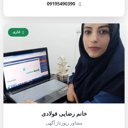
09195490390
اداری
خانم رضایی فولادی
مشاور رپورتاژ آگهی