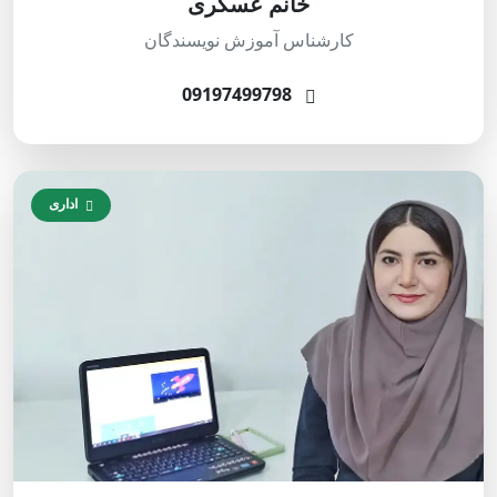
خانم عسگری
کارشناس آموزش نویسندگان
09197499798
اداری