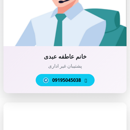
خانم عاطفه عبدی
پشتیبان غیر اداری
09195045038