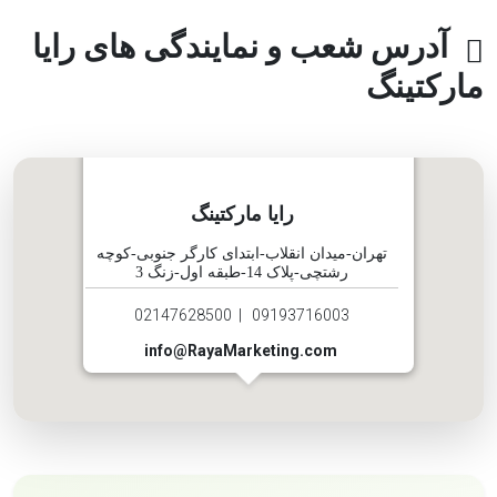
آدرس شعب و نمایندگی های رایا
مارکتینگ
رایا مارکتینگ
تهران-میدان انقلاب-ابتدای کارگر جنوبی-کوچه
رشتچی-پلاک 14-طبقه اول-زنگ 3
02147628500
|
09193716003
info@RayaMarketing.com