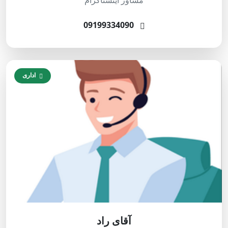
مشاور اینستاگرام
09199334090
اداری
آقای راد