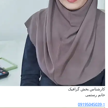
کارشناس بخش گرافیک
خانم رستمی
09195045039