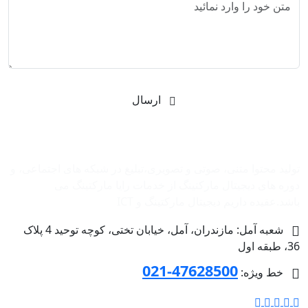
ارسال
شرکت بازاریابی اینترنتی رایا مارکتینگ
تولید محتوا متنی، صوتی و تصویری،تبلیغ در شبکه های اجتماعی، و
دوره های دیجیتال مارکتینگ از خدمات رایا مارکتینگ می
باشد.عقیده داریم دیجیتال مارکتینگ و ‌ICT
شعبه آمل: مازندران، آمل، خیابان تختی، کوچه توحید 4 پلاک
36، طبقه اول
47628500-021
خط ویژه: