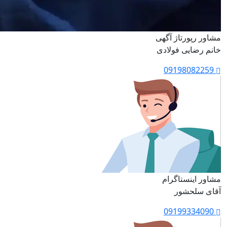
مشاور رپورتاژ آگهی
خانم رضایی فولادی
09198082259
مشاور اینستاگرام
آقای سلحشور
09199334090