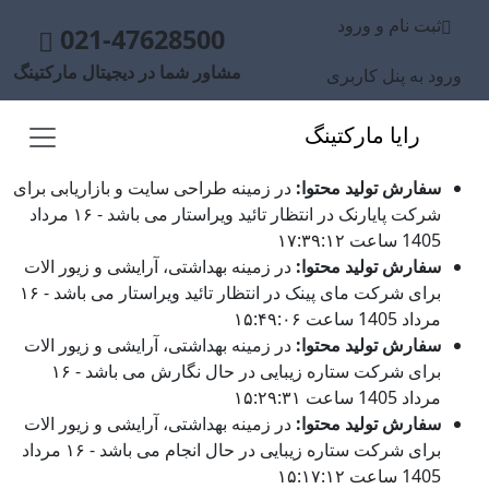
ثبت نام و ورود
021-47628500
مشاور شما در دیجیتال مارکتینگ
ورود به پنل کاربری
رایا مارکتینگ
سفارش تولید محتوا:
در زمینه طراحی سایت و بازاریابی برای
شرکت پایارنک در انتظار تائید ویراستار می باشد - ۱۶ مرداد
1405 ساعت ۱۷:۳۹:۱۲
سفارش تولید محتوا:
در زمینه بهداشتی، آرایشی و زیور الات
برای شرکت مای پینک در انتظار تائید ویراستار می باشد - ۱۶
مرداد 1405 ساعت ۱۵:۴۹:۰۶
سفارش تولید محتوا:
در زمینه بهداشتی، آرایشی و زیور الات
برای شرکت ستاره زیبایی در حال نگارش می باشد - ۱۶
مرداد 1405 ساعت ۱۵:۲۹:۳۱
سفارش تولید محتوا:
در زمینه بهداشتی، آرایشی و زیور الات
برای شرکت ستاره زیبایی در حال انجام می باشد - ۱۶ مرداد
1405 ساعت ۱۵:۱۷:۱۲