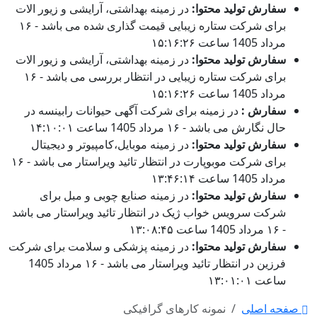
سفارش تولید محتوا:
در زمینه بهداشتی، آرایشی و زیور الات
برای شرکت ستاره زیبایی قیمت گذاری شده می باشد - ۱۶
مرداد 1405 ساعت ۱۵:۱۶:۲۶
سفارش تولید محتوا:
در زمینه بهداشتی، آرایشی و زیور الات
برای شرکت ستاره زیبایی در انتظار بررسی می باشد - ۱۶
مرداد 1405 ساعت ۱۵:۱۶:۲۶
سفارش :
در زمینه برای شرکت آگهی حیوانات رابینسه در
حال نگارش می باشد - ۱۶ مرداد 1405 ساعت ۱۴:۱۰:۰۱
سفارش تولید محتوا:
در زمینه موبایل،کامپیوتر و دیجیتال
برای شرکت موبوپارت در انتظار تائید ویراستار می باشد - ۱۶
مرداد 1405 ساعت ۱۳:۴۶:۱۴
سفارش تولید محتوا:
در زمینه صنایع چوبی و مبل برای
شرکت سرویس خواب ژیک در انتظار تائید ویراستار می باشد
- ۱۶ مرداد 1405 ساعت ۱۳:۰۸:۴۵
سفارش تولید محتوا:
در زمینه پزشکی و سلامت برای شرکت
فرزین در انتظار تائید ویراستار می باشد - ۱۶ مرداد 1405
ساعت ۱۳:۰۱:۰۱
صفحه اصلی
نمونه کارهای گرافیکی